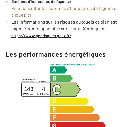
Barèmes d'honoraires de l'agence
Pour consulter les barèmes d'honoraires de l'agence,
cliquez ici
Les informations sur les risques auxquels ce bien est
exposé sont disponibles sur le site Géorisques :
https://www.georisques.gouv.fr/
Les performances énergétiques
logement extrêmement performant
consommation
(énergie primaire)
émissions
143
4
2
2
kg CO
/m
.an
kWh/m
.an
2