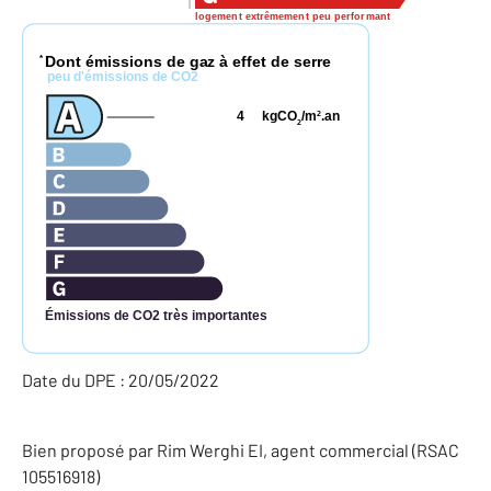
logement extrêmement peu performant
Dont émissions de gaz à effet de serre
*
peu d'émissions de CO2
4
kgCO
/m
.an
2
2
Émissions de CO2 très importantes
Date du DPE : 20/05/2022
Bien proposé par
Rim
Werghi
EI
, agent commercial (RSAC
105516918)