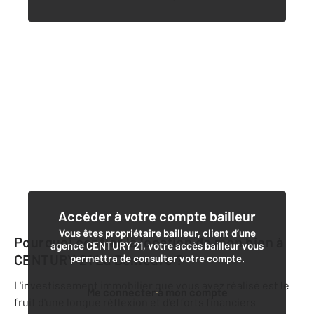
Accéder à votre compte bailleur
Vous êtes propriétaire bailleur, client d’une
Pourquoi confier la location de mon bien à
agence CENTURY 21, votre accès bailleur vous
CENTURY 21 La Demeure
?
permettra de consulter votre compte.
L'investissement immobilier que vous avez réalisé est le
Me connecter à mon compte
fruit d'une longue réflexion et d'efforts financiers