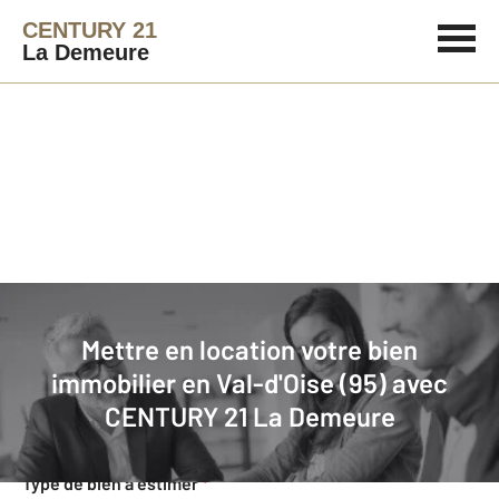
CENTURY 21
La Demeure
Agence immobilière
Mettre en location
Mettre en location votre bien
Faites estimer gratuitement votre
immobilier en Val-d'Oise (95) avec
bien en location
CENTURY 21 La Demeure
Concernant votre bien
Type de bien à estimer
*